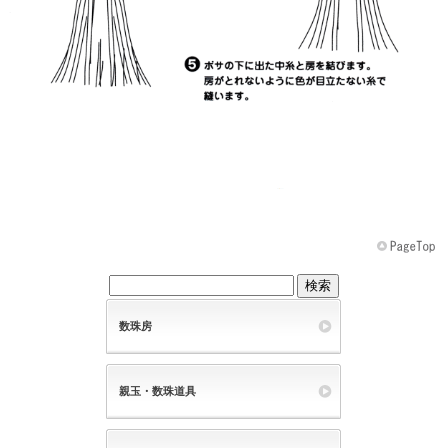
数珠房
親玉・数珠道具