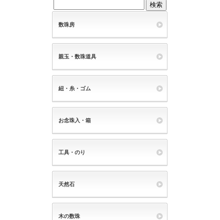
数珠房
親玉・数珠道具
紐・糸・ゴム
お念珠入・箱
工具・のり
天然石
木の数珠