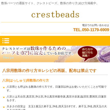
数珠パーツの通販サイト、クレストビーズ。数珠の作り方,結び方掲載中。
電話でのお問い合わせは
TEL.050-1179-6909
数珠の作り方・結び方
Recipe
八宗用数珠の作り方※レシピの再販、配布は禁止です
八宗(はっしゅう)用数珠の作り方
八宗用とも呼ばれる数珠の作り方です。日蓮宗以外はお使いいただくことが可能で
す。
八宗とは天台宗,真言宗,浄土宗,浄土真宗本願寺派,真宗大谷派,臨済宗,曹洞宗,日蓮宗
をさす。
大きさの目安は 主玉1:親玉2:弟子玉,浄名,四天玉0.8です。弟子玉,浄名,四天玉の大